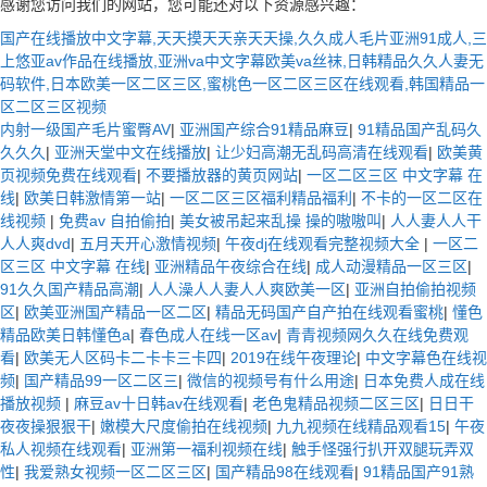
感谢您访问我们的网站，您可能还对以下资源感兴趣：
国产在线播放中文字幕,天天摸天天亲天天操,久久成人毛片亚洲91成人,三
上悠亚av作品在线播放,亚洲va中文字幕欧美va丝袜,日韩精品久久人妻无
码软件,日本欧美一区二区三区,蜜桃色一区二区三区在线观看,韩国精品一
区二区三区视频
内射一级国产毛片蜜臀AV
|
亚洲国产综合91精品麻豆
|
91精品国产乱码久
久久久
|
亚洲天堂中文在线播放
|
让少妇高潮无乱码高清在线观看
|
欧美黄
页视频免费在线观看
|
不要播放器的黄页网站
|
一区二区三区 中文字幕 在
线
|
欧美日韩激情第一站
|
一区二区三区福利精品福利
|
不卡的一区二区在
线视频
|
免费av 自拍偷拍
|
美女被吊起来乱操 操的嗷嗷叫
|
人人妻人人干
人人爽dvd
|
五月天开心激情视频
|
午夜dj在线观看完整视频大全
|
一区二
区三区 中文字幕 在线
|
亚洲精品午夜综合在线
|
成人动漫精品一区三区
|
91久久国产精品高潮
|
人人澡人人妻人人爽欧美一区
|
亚洲自拍偷拍视频
区
|
欧美亚洲国产精品一区二区
|
精品无码国产自产拍在线观看蜜桃
|
懂色
精品欧美日韩懂色a
|
春色成人在线一区av
|
青青视频网久久在线免费观
看
|
欧美无人区码卡二卡卡三卡四
|
2019在线午夜理论
|
中文字幕色在线视
频
|
国产精品99一区二区三
|
微信的视频号有什么用途
|
日本免费人成在线
播放视频
|
麻豆av十日韩av在线观看
|
老色鬼精品视频二区三区
|
日日干
夜夜操狠狠干
|
嫩模大尺度偷拍在线视频
|
九九视频在线精品观看15
|
午夜
私人视频在线观看
|
亚洲第一福利视频在线
|
触手怪强行扒开双腿玩弄双
性
|
我爱熟女视频一区二区三区
|
国产精品98在线观看
|
91精品国产91熟