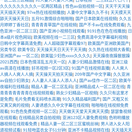
久久久久久久久久久一区两区精品
|
性色av自拍视频一区
|
天天干天天操
天天插天天爽
|
97re热在线视频播放
|
人妻中文字幕久久不卡
|
天天摸天天
舔天天操天天日
|
五月91激情综合啪啪啪
|
国产日本欧美在线视频
|
久久五
月婷婷丁香社区
|
青青青青草国产在线视频
|
国产不卡av在线免费观看
|
九
色亚洲一区二区三区
|
国产亚洲小视频在线观看
|
9191色在色在线播放
|
日
本a级片视色网站
|
欧美视频在线一二三区
|
免费高清中文字幕福利视频
|
日韩中文字幕高清免费
|
人人超碰国字幕观看97
|
欧美国产亚洲欧美国产
|
另类专区 欧美专区
|
天天操天天日天天干天天搞
|
久久热在线视频大香蕉
|
亚洲国产av 一区二区
|
欧美猛少妇色xxxx久久久久
|
天天躁夜夜躁狠狠躁
2021西西
|
日本色情淫乱五月天一区
|
人妻少妇精品激情在线
|
亚洲三级
av高清在线播放
|
好吊视频一区2区3区
|
91国产在线视频直播
|
人人爽人
人搞人人爽人人搞
|
天天操天天拍天天操
|
209年国产中文字幕
|
久久亚洲
av自拍少妇熟女
|
人人妻人人澡人人添人人
|
国产av佳作一区二区
|
欧美午
夜福利在线精品
|
精品人妻一区二区乱码
|
亚洲精品成人一区二区在线
|
青
青青青青青青青在线视频观看
|
熟女少妇精品一区视频
|
久久只有这里才
是免费
|
毛片免费看无码喷水高潮
|
91久久精品福利国产
|
国产,又粗又长
又黄又爽的视频
|
人妻诱惑久久中文字幕在线视频
|
啪啪啪在线视频免费
观看
|
91色色免费视频一区二区
|
天天做天天爱天天爽天天摸
|
瑟瑟鲁视频
在线观看
|
在线精品另类自拍视频
|
亚洲123区人妻免费视频
|
色哟哟播放
器视频在线观看免费
|
精品人妻一区二区三区蜜桃丝袜
|
男人进入女人阳
道视频试看
|
91轻吻蓝衣女子51分钟
|
亚洲不卡精品视频在线
|
天天插天天