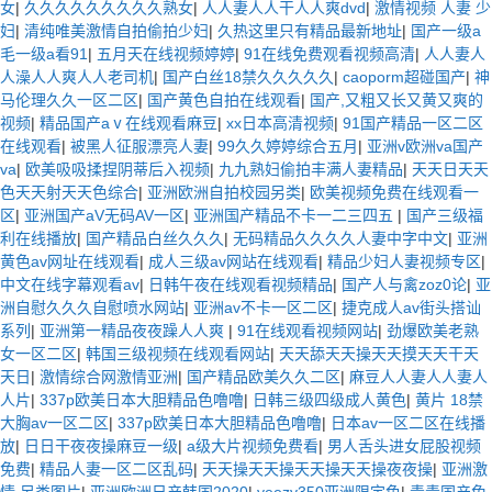
女
|
久久久久久久久久久熟女
|
人人妻人人干人人爽dvd
|
激情视频 人妻 少
妇
|
清纯唯美激情自拍偷拍少妇
|
久热这里只有精品最新地址
|
国产一级a
毛一级a看91
|
五月天在线视频婷婷
|
91在线免费观看视频高清
|
人人妻人
人澡人人爽人人老司机
|
国产白丝18禁久久久久久
|
caoporm超碰国产
|
神
马伦理久久一区二区
|
国产黄色自拍在线观看
|
国产,又粗又长又黄又爽的
视频
|
精品国产aⅴ在线观看麻豆
|
xx日本高清视频
|
91国产精品一区二区
在线观看
|
被黑人征服漂亮人妻
|
99久久婷婷综合五月
|
亚洲v欧洲va国产
va
|
欧美吸吸揉捏阴蒂后入视频
|
九九熟妇偷拍丰满人妻精品
|
天天日天天
色天天射天天色综合
|
亚洲欧洲自拍校园另类
|
欧美视频免费在线观看一
区
|
亚洲国产aV无码AV一区
|
亚洲国产精品不卡一二三四五
|
国产三级福
利在线播放
|
国产精品白丝久久久
|
无码精品久久久久人妻中字中文
|
亚洲
黄色av网址在线观看
|
成人三级av网站在线观看
|
精品少妇人妻视频专区
|
中文在线字幕观看av
|
日韩午夜在线观看视频精品
|
国产人与禽zoz0论
|
亚
洲自慰久久久自慰喷水网站
|
亚洲av不卡一区二区
|
捷克成人av街头搭讪
系列
|
亚洲第一精品夜夜躁人人爽
|
91在线观看视频网站
|
劲爆欧美老熟
女一区二区
|
韩国三级视频在线观看网站
|
天天舔天天操天天摸天天干天
天日
|
激情综合网激情亚洲
|
国产精品欧美久久二区
|
麻豆人人妻人人妻人
人片
|
337p欧美日本大胆精品色噜噜
|
日韩三级四级成人黄色
|
黄片 18禁
大胸av一区二区
|
337p欧美日本大胆精品色噜噜
|
日本av一区二区在线播
放
|
日日干夜夜操麻豆一级
|
a级大片视频免费看
|
男人舌头进女屁股视频
免费
|
精品人妻一区二区乱码
|
天天操天天操天天操天天操夜夜操
|
亚洲激
情 另类图片
|
亚洲欧洲日产韩国2020
|
yeezy350亚洲限定色
|
青青国产免