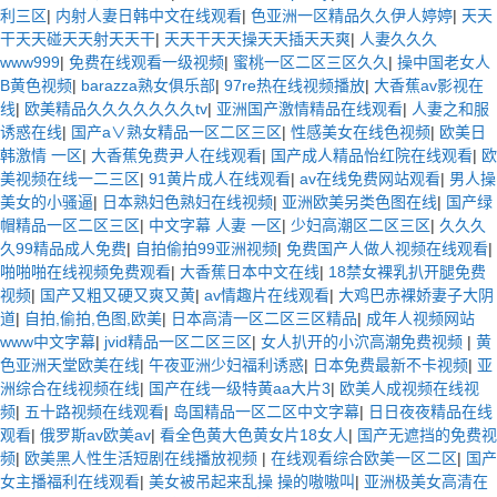
利三区
|
内射人妻日韩中文在线观看
|
色亚洲一区精品久久伊人婷婷
|
天天
干天天碰天天射天天干
|
天天干天天操天天插天天爽
|
人妻久久久
www999
|
免费在线观看一级视频
|
蜜桃一区二区三区久久
|
操中国老女人
B黄色视频
|
barazza熟女俱乐部
|
97re热在线视频播放
|
大香蕉av影视在
线
|
欧美精品久久久久久久久tv
|
亚洲国产激情精品在线观看
|
人妻之和服
诱惑在线
|
国产a∨熟女精品一区二区三区
|
性感美女在线色视频
|
欧美日
韩激情 一区
|
大香蕉免费尹人在线观看
|
国产成人精品怡红院在线观看
|
欧
美视频在线一二三区
|
91黄片成人在线观看
|
av在线免费网站观看
|
男人操
美女的小骚逼
|
日本熟妇色熟妇在线视频
|
亚洲欧美另类色图在线
|
国产绿
帽精品一区二区三区
|
中文字幕 人妻 一区
|
少妇高潮区二区三区
|
久久久
久99精品成人免费
|
自拍偷拍99亚洲视频
|
免费国产人做人视频在线观看
|
啪啪啪在线视频免费观看
|
大香蕉日本中文在线
|
18禁女裸乳扒开腿免费
视频
|
国产又粗又硬又爽又黄
|
av情趣片在线观看
|
大鸡巴赤裸娇妻子大阴
道
|
自拍,偷拍,色图,欧美
|
日本高清一区二区三区精品
|
成年人视频网站
www中文字幕
|
jvid精品一区二区三区
|
女人扒开的小泬高潮免费视频
|
黄
色亚洲天堂欧美在线
|
午夜亚洲少妇福利诱惑
|
日本免费最新不卡视频
|
亚
洲综合在线视频在线
|
国产在线一级特黄aa大片3
|
欧美人成视频在线视
频
|
五十路视频在线观看
|
岛国精品一区二区中文字幕
|
日日夜夜精品在线
观看
|
俄罗斯av欧美av
|
看全色黄大色黄女片18女人
|
国产无遮挡的免费视
频
|
欧美黑人性生活短剧在线播放视频
|
在线观看综合欧美一区二区
|
国产
女主播福利在线观看
|
美女被吊起来乱操 操的嗷嗷叫
|
亚洲极美女高清在