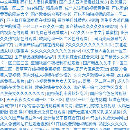
中文字幕乱码在线人妻绯色蜜臀
|
国产成人亚洲情趣丝袜888
|
欧美经典
精品一区二区
|
free性国产精品麻豆
|
成年人该看的视频黄免费
|
可以看的
黄页的网站大全
|
国产欧美综合系列在线
|
可以看啪啪视频的网站一区二
区
|
亚洲每日资源免费在线观看
|
看欧美日韩黄色小视频
|
男生用大鸡巴桶
女生的嫩逼
|
一区二区三区久久一本
|
国产精品久久久久久999蜜臀
|
五十
路视频在线观看
|
91免费在线观看成人
|
777久久亚洲中文字幕蜜桃
|
亚洲
久久热视频在线观看
|
欧美伦理一区二区在线观看
|
上司当夫面强暴的人
妻中字
|
亚洲国产精品传媒在线观看
|
7久久久久久久久久久久久
|
东北老
熟女啪啪嗷嗷叫
|
久久久久久久久久久免费av
|
中文字幕人妻免费一区二
区三区
|
国产精品视频网站推荐
|
天天色综合色综合天天
|
国产精品久久不
卡一区二区三区
|
亚洲秋霞午夜福利在线观看
|
国产精品久久不卡一区二
区三区
|
青草草在线视频免费视频
|
亚洲Av无码考区色爱天堂
|
起碰97免
费人妻视频
|
国内外成人视频在线你懂的
|
久久六月激情中文字幕
|
2019最
新免费av影片
|
成年小视频黄色片女人天堂
|
av网页一区二区三区
|
成人你
懂的在线免费视频
|
欧美激情美女久久久
|
国产第一综合另类色区奇米
|
十
八禁美女久久久久久久久
|
肥臀荡乳丰满熟妇乱淫
|
国产综合色在线视频
区
|
天天夜夜久久亚洲一区二区三区
|
精品区一区二在线观看
|
超碰在线夫
妻自拍51
|
97家有喜事在线观看国语高清
|
激情五月婷婷免费视频
|
大鸡巴
舒服 骚逼 操
|
中国亚洲免费在线观看
|
国产无遮挡又爽又刺激又激情
|
久
久久久国产精选亚洲av
|
亚洲精品午夜综合在线
|
av岛国片免费无毒网址
|
成人免费网站在线观看视频
|
91在线免费观看视频高清
|
熟妇久久久久久
免费高潮
|
婷婷久久丁香中文字幕
|
国产一区二区三区偷拍视频
|
亚洲国产