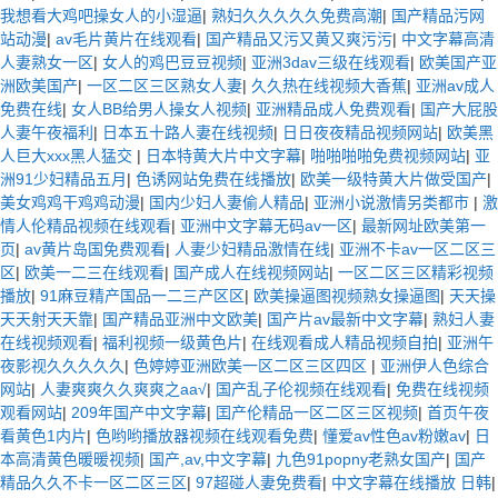
我想看大鸡吧操女人的小湿逼
|
熟妇久久久久久免费高潮
|
国产精品污网
站动漫
|
av毛片黄片在线观看
|
国产精品又污又黄又爽污污
|
中文字幕高清
人妻熟女一区
|
女人的鸡巴豆豆视频
|
亚洲3dav三级在线观看
|
欧美国产亚
洲欧美国产
|
一区二区三区熟女人妻
|
久久热在线视频大香蕉
|
亚洲av成人
免费在线
|
女人BB给男人操女人视频
|
亚洲精品成人免费观看
|
国产大屁股
人妻午夜福利
|
日本五十路人妻在线视频
|
日日夜夜精品视频网站
|
欧美黑
人巨大xxx黑人猛交
|
日本特黄大片中文字幕
|
啪啪啪啪免费视频网站
|
亚
洲91少妇精品五月
|
色诱网站免费在线播放
|
欧美一级特黄大片做受国产
|
美女鸡鸡干鸡鸡动漫
|
国内少妇人妻偷人精品
|
亚洲小说激情另类都市
|
激
情人伦精品视频在线观看
|
亚洲中文字幕无码av一区
|
最新网址欧美第一
页
|
av黄片岛国免费观看
|
人妻少妇精品激情在线
|
亚洲不卡av一区二区三
区
|
欧美一二三在线观看
|
国产成人在线视频网站
|
一区二区三区精彩视频
播放
|
91麻豆精产国品一二三产区区
|
欧美操逼图视频熟女操逼图
|
天天操
天天射天天靠
|
国产精品亚洲中文欧美
|
国产片av最新中文字幕
|
熟妇人妻
在线视频观看
|
福利视频一级黄色片
|
在线观看成人精品视频自拍
|
亚洲午
夜影视久久久久久
|
色婷婷亚洲欧美一区二区三区四区
|
亚洲伊人色综合
网站
|
人妻爽爽久久爽爽之aa√
|
国产乱子伦视频在线观看
|
免费在线视频
观看网站
|
209年国产中文字幕
|
囯产伦精品一区二区三区视频
|
首页午夜
看黄色1内片
|
色哟哟播放器视频在线观看免费
|
懂爱av性色av粉嫩av
|
日
本高清黄色暖暖视频
|
国产,av,中文字幕
|
九色91popny老熟女国产
|
国产
精品久久不卡一区二区三区
|
97超碰人妻免费看
|
中文字幕在线播放 日韩
|