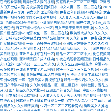
在线观看福利
|
玩弄放荡人妻的视频
|
变态调教一区二区三区男同
|
亚洲男
人的天堂成人网
|
男女搞黄色视频日本
|
中文人妻一区二区三区在线
|
2019
最新免费av影片
|
男女之间涩涩的视频
|
免费福利在线视频网址观看
|
女主
播福利视频在线
|
999爱在线观看视频
|
人人妻人人澡人人爽人人精品日
本
|
色偷偷2019免费视频
|
亚洲偷拍自拍精品视频
|
国产传媒_第1页_高清
免费在线
|
麻豆亚洲av综合a∨一区
|
男女天天干天天日天天操
|
久久久久
国产精选亚洲av
|
老熟女伦一区二区三区在线
|
欧美性大战久久久久久久
久
|
日韩精品中文字幕美女
|
99精品视频2019
|
久久综合色一免费看
|
大鸡
巴暴操骚逼视频
|
午夜丁香婷婷在线视频
|
亚洲狠狠婷婷综合久久久久图
片
|
精品少妇人妻视频专区
|
精品精品精品精品精品污污污污
|
国产自拍欧
美日韩在线
|
亚洲日本视频在线一区
|
精品一区二区三区中文
|
桃色视频国
产在线观看
|
亚洲精品国产成人经典
|
午夜在线观看视频亚洲
|
日韩精品久
久91丝袜
|
国产精品一区二区91久久
|
久久专区亚洲AV桃花岛
|
粉嫩av午
夜在线看
|
在线观看中文字幕av网址
|
欧美一区二区三区四区视频
|
亚洲一
区二区三区青椒
|
亚洲国产91成人在线播放
|
免费高清中文字幕福利视频
|
亚洲av资源 一区
|
免费欧美人妻视频在线
|
精品一级少妇久久久久久
|
麻
豆国产传媒av福利
|
久久婷婷精品一区二区三区日本
|
婷婷激情丁香花五
月天
|
国产精品久久久尤物av
|
亚洲国产综合久久精品
|
中国xxxx偷拍视
频
|
日本熟妇hd免费视频
|
天天做天天爱天天爽天天摸
|
国产视频一区樱花
在线观看
|
日韩成人在线播放在线观看一这
|
婷婷伊人综合中文字幕小
|
国
内精品久久久久精品爽爽
|
少妇一区二区三区观看网站
|
看欧美女人操逼
撒尿
|
成人30分钟毛片免费
|
这里只有99精品最新
|
自拍亚洲国产精品成