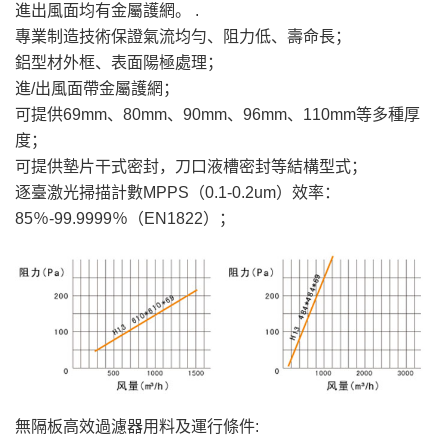
進出風面均有金屬護網。 .
專業制造技術保證氣流均勻、阻力低、壽命長；
鋁型材外框、表面陽極處理；
進/出風面帶金屬護網；
可提供69mm、80mm、90mm、96mm、110mm等多種厚
度；
可提供墊片干式密封，刀口液槽密封等結構型式；
逐臺激光掃描計數MPPS（0.1-0.2um）效率：
85％-99.9999％（EN1822）；
無隔板高效過濾器用料及運行條件: