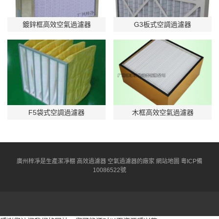
鍍鋅框高效空氣過濾器
G3板式空調過濾器
F5袋式空調過濾器
木框高效空氣過濾器
廣州梓凈是生產
潔凈棚
高效過濾器
空氣過濾器
的廠家
網站地圖
粵ICP備
10086522號