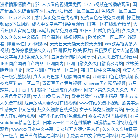
洲插插激情插插
|
成年人该看的视频黄免费
|
177m视频在线播放观看
|
国
产精品久久综合桃花网
|
玩弄少妇精品一区二区三区
|
色悠悠一区二区三
区四区五区六区
|
成年黄页免费在线观看
|
免费黄色在线免费观看
|
操逼视
频app下载网站
|
成人中文字幕在线免费观看
|
日韩一区在线观看精品
|
大
香蕉伊人官网在线
|
av毛片网站免费观看
|
97日韩超碰免费在线
|
久久久久
久久久久久中文精品
|
国产福利在线视频网站
|
欧美伦理一区二区在线观
看
|
懂爱av性色av粉嫩av
|
天天日天天操天天摸天天射
|
xxx欧美插爽多人
视频
|
色婷婷狠狠禁久久yy
|
亚洲 图片 欧美 图片
|
操俄罗斯老女人逼视频
|
中文字幕无码免费久久99
|
五月激情四射六月亭亭
|
女人天堂在线观看av
|
亚洲国产国语自产精品_亚洲国内
|
亚洲自慰久久久自慰喷水网站
|
丝袜美
腿老师 内裤
|
欧美亚洲国产精品一区二区
|
韩日三级中文字幕的
|
欧美人与
动一级完整视频
|
真人大鸡巴操大屁股国语国语
|
亚洲第四色在线视频
|
夜
夜嗨蜜乳av一区二区
|
青青草国产黄片视频
|
chinese国产精品视频
|
五月
婷婷六月丁香手机
|
桃花岛亚洲成在人线av
|
网站18禁久久久久久久
|
97
人妻色免费视频
|
女人18免费av毛片
|
欧美最猛性xxx亚洲精品
|
亚洲av成
人免费在线
|
玩弄放荡人妻少妇在线视频
|
www在线免费小视频
|
欧美丰满
性感美女中文在线
|
热久久视频在线播放
|
女子裸体免费视频网站
|
午夜成
年人在线观看视频
|
国产不卡av在线免费观看
|
欲女被大鸡巴插视频
|
荷兰
vodafone精品色老头
|
日本av一区二区在线播放
|
动漫精品福利视频在线
观看
|
wwwxxx日本中文字幕
|
美女张开大腿让男人桶
|
久久久久久特级黄
色一级片
|
国产草莓精品福利视频
|
免费高清中文字幕福利视频
|
福利视频