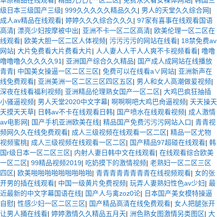
级日本三级国产三级
|
999久久久久久精品久久
|
男人的天堂久久综合网
|
成人av精品在线观看
|
婷婷久久久综合久久久
|
97家有喜事在线观看国语
高清
|
漂亮少妇按摩被中出
|
亚洲不卡一区二区高清
|
欧美伦理一区二区在
线观看
|
欧美大胆一区二区人体视频
|
污污污污的网站在线看
|
18禁免费av
网站
|
大片免费看大片费看大片
|
人人妻人人干人人爽不卡视频看看
|
噜噜
噜噜噜久久久久久91
|
亚洲国产综合久久精品
|
国产成人成网站在线播放
青青
|
中国美女操逼一区二区三区
|
免费可以在线看a∨网站
|
亚洲新声在
线免费观看
|
亚洲美洲一区二区三区四区五区
|
男人和女人高潮做爰视频
|
深夜在线看福利视频
|
亚洲精品伦理熟女国产一区二区
|
大鸡巴疯狂抽插
小骚逼视频
|
男人天堂2020中文字幕
|
啊啊啊吧大鸡巴肏逼视频
|
天天操天
天摸天天草
|
日韩av不卡在线观看日韩
|
国产喷水在线观看视频
|
成人激情
av电影网
|
国产手机亚洲欧美在线
|
精品国产免费污污污网站入口
|
青青视
频网久久在线免费观看
|
成人三级视频在线观看一区二区
|
精品一区尤物
视频蜜桃
|
成人三级视频在线观看一区二区
|
国产精品97超碰在线观看
|
韩
国r级日本一区二区三区
|
内射人妻日韩中文在线观看
|
在线观看综合欧美
一区二区
|
99精品视频2019
|
吃奶摸下的激情视频
|
老熟妇一区二区三区
四区
|
欧美啪啪啪啪啪啪啪啪啪
|
青青青青青青青青在线视频观看
|
女的张
开男的插在线观看
|
中国一级黄片免费视频
|
玩弄人妻熟妇性色av少妇
|
最
近最新的中文字幕国语在线
|
国产人与禽zoz0论
|
日本国产美女模特操逼
自慰
|
性感少妇一区二区三区
|
国产精品高清在线免费观看
|
女人把腿张开
让男人捅在线看
|
婷婷激情久久精品五月天
|
洲色熟女图激情另类图区
|
大