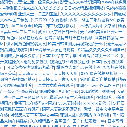
线观看
|
夫妻性生活一级黄色大片
|
影音先女人av锋资源网
|
www在线免费
小视频
|
欧美性大战久久久久久久久
|
日日夜夜精品视频网站
|
色婷婷狠狠
爱你懂的
|
亚洲天堂一二三四五区
|
久久久久久久久久久久久久久
|
四虎成
人www国产精品
|
色偷偷2019免费视频
|
内射一级国产毛片蜜臀AV
|
欧美
在线一区二区观看
|
欧美日韩三级在线播放
|
日本特黄大片中文字幕
|
精品
人妻区一区二区三区
|
成人中文字幕日韩一区
|
天堂va欧美ⅴa亚洲va一
夜
|
黄色aa网站在线观看
|
色综合激情五月天在线视频
|
欧美日韩激情 一
区
|
伊人网黄色网蜜桃大发
|
欧美日韩亚洲另类视频免费一区
|
强奷漂亮少
妇高潮在线观看
|
91全网最全资源在线观看
|
91精品久久久久久亚洲国产
|
亚洲欧美日韩久久精品
|
日本100禁中文字幕
|
亚洲综合欧美一区二区
|
扒
开双腿操女人逼的免费视频
|
视频在线亚洲视频在线
|
日本午夜小视频国
产
|
可以免费在线观看av的软件
|
桃色成人国产av在线电影
|
久久热在线视
频大香蕉
|
天天舔天天日天天干天天操天天射
|
99免费在线精品视频
|
亚
洲综合在线国产精品
|
天天操天天干你天天射
|
第四色最新自拍偷拍
|
精品
少妇绝顶高潮呻吟
|
日本黄片免费在线观看
|
亚洲不卡av一区二区三区
|
国
产一级a毛一级a看91
|
亚洲欧美日韩国产一级
|
2018狠狠日很很操
|
人妻
互换一区二区三区四区五区
|
最近av中文字幕在线观看
|
在线观看自拍视
频国产
|
免费可以在线看a∨网站
|
97人妻碰碰碰久久久久动漫
|
让少妇高
潮无乱码高清在线观看
|
隔壁人妻欲求不满诱惑
|
欧美一级中文字幕免费
在线
|
对邻居人妻下春药中文字幕
|
亚洲人成电影网站 久久影视
|
国产精
品大胸在线播放
|
久久频精品99香蕉国产
|
国产在线观看91av
|
日本高清
一区二区三区精品
|
91人妻人人妻人人爽
|
日本视频一二三四五六七八十
|