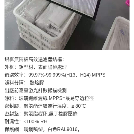
鋁框無隔板高效過濾器結構：
外框：鋁型材，表面陽極處理
過濾效率：99.97%-99.999%(H13、H14) MPPS
濾料分隔： 熱熔膠
出廠前逐臺激光計數掃描檢測
濾料：玻璃纖維濾紙 MPPS=最易穿透粒徑
密封膠：聚氨酯連續運行溫度：≤ 80°C
密封墊：聚氨脂/閉孔氯丁橡膠壓條
耐濕性：≤100％ RH
保護網：鋼網噴塑，白色RAL9016，