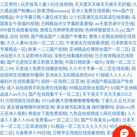
三区男同
|
玩弄放荡人妻少妇在线视频
|
天天摸天天做天天爽天天舒服
|
久
久精品国产粉嫩av
|
欧美顶级aaaaaa
|
亚洲人免费在线观看
|
99re国产在
线精品
|
中文字幕日韩人妻在线天堂
|
让少妇高潮无乱码高清在线观看
|
岛
国美女午夜福利视频
|
日韩精品中文字幕欧美激情
|
av天堂资源中文在线
|
999爱在线观看视频
|
激情五月婷婷免费视频
|
色婷婷狠狠禁久久yy
|
国产
精品 自拍 视频
|
国产精品国产三级国产专播本
|
激情人伦精品视频在线观
看
|
久久人妻AV无码一区二区三区
|
午夜美女在线观看诱惑
|
日本欧美中文
字幕精品一区
|
欧美一二三国产视频
|
亚洲精品伦理熟女国产一区二区
|
亚
洲自慰久久久自慰喷水网站
|
深夜在线看福利视频
|
日日夜夜精品在线观
看
|
国产无遮挡又爽又刺激又激情
|
中国日韩欧美一级片
|
视频一区二区三
区三州
|
天堂成人免费在线播放视频
|
久久中文字幕一区二区在线观看
|
网
站视频在线播放你懂得
|
亚洲永久无码精品夜色AV
|
97超碰人人人人人
|
福利片在线观看国产
|
视频一区视频二区亚洲
|
亚洲国产精品国自产性拍
色
|
成人自拍视频手机免费在线观看
|
98精品视频全部国产
|
69国产亚洲精
品成人av久久
|
国产在线观看不卡一区二区
|
天干夜天干天天天爽2022
|
91污短视频在线观看
|
337p粉嫩大胆噜噜噜噜噜噜噜
|
丁香久久五月天综
合
|
美女被操嗷嗷叫视频亚洲
|
美女被吊起来乱操 操的嗷嗷叫
|
自由xxx西
元亚洲人电影
|
男插女下面免费视频
|
九色自拍视频成人网在线观看
|
人人
澡人人妻人人dvd
|
免费看av一区二区三区
|
国产午夜美女av电影
|
日本不
卡一区二区三区高清视频
|
91精品一区二区久久久久久久
|
99久久精品一
区二区
|
大香蕉伊人99在线
|
日韩专区视频在线观看视频
|
亚洲国产精品熟