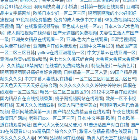
综合91精品麻豆
|
啊啊啊快高潮了小娇妻
|
日韩第一视频在线观看
|
亚洲精
品中文字幕网址
|
欧美日本少妇一区二区三区
|
啊啊啊啊我的小穴好涨好
痛视频
|
97色视频免费播放
|
免费的成人录像中文字幕
|
66免费视频精品免
费视频
|
国产在线激情视频导航
|
春色成人在线一区av
|
日本人体艺术色哟
哟
|
成人偷拍视频在线观看
|
国产无遮挡的免费视频
|
夫妻性生活大有国产
一级
|
亚洲美女精品在线观看一区
|
亚洲s色大片在线观看
|
涩涩污视频网
站免费在线观看
|
亚洲新声在线免费观看
|
亚洲中文字幕123
|
精品国产第
一区二区三区日韩
|
yellow在线亚洲精品一区
|
中文字幕av在线亚洲一区
|
亚洲va欧美va氩鷙a精品
|
色七七久久桃花综合色
|
大香蕉大香蕉大香蕉伊
人
|
久久精品18禁网站
|
在线看的免费网站黄页
|
特级黄绝片一级黄色片
|
啊啊啊啊啊啊好痛好疼好爽视频
|
日韩精品一区二区人妻
|
99国产精品视
频久久久久
|
中文字幕人妻熟女在线看
|
一区二区三区四区五区六区日韩
|
天天色天天干天天好逼综合网
|
久久久久久久久久婷婷婷婷婷婷
|
国模在
线观看一区三区5区
|
精品一区二区三区四区99
|
2012中文字幕在线资源
|
国内精品自在自线视频香蕉
|
桃子网视频网站在线观看
|
欧美一区不卡视
频在线
|
五月天久久激情四射
|
欧美大鸡巴爆草美女
|
啊啊啊吧大鸡巴肏逼
视频
|
最新网址欧美第一页
|
国产精品免费精品自在线观看
|
午夜在线观看
激情国产网站
|
老熟妇xxx一区二区三区
|
日本 中文字幕 欧美
|
日本欧美一
道在线观看网址
|
国产又大又长又粗又硬又
|
91普通话国产对白在线
|
国产
18在线观看17c
|
95精品国产综合久久亚
|
激情人伦精品视频在线观看
|
日
本久久久久久人妻
|
999精品视频网在线观看
|
新男人的天堂在线观看
|
亚