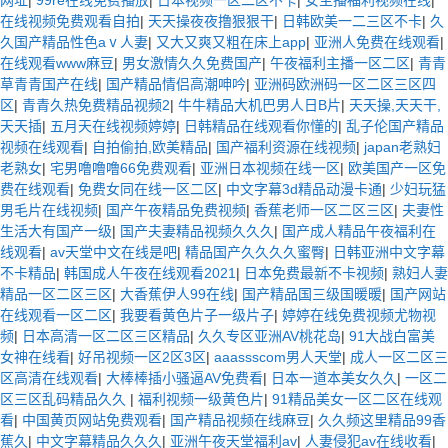
在线视频免费观看自拍
|
天天操夜夜撸狠狠干
|
日韩欧美一二三区不卡
|
久
久国产精品性色aⅴ人妻
|
又大又爽又粗在床上app
|
亚洲人免费在线观看
|
在线观看www麻豆
|
男女激情久久免费国产
|
午夜福利主播一区二区
|
青青
草青青国产在线
|
国产精品情侣高潮呻吟
|
亚洲码欧洲码一区二区三区四
区
|
青青久热免费精品视频2
|
牛牛精品大机巴男人日B片
|
天天操,天天干,
天天插
|
五月天在线视频婷婷
|
日韩精品在线观看你懂的
|
乱子伦国产精品
视频在线观看
|
自拍偷拍,欧美精品
|
国产福利资源在线视频
|
japan老熟妇
老熟女
|
宅男噜噜噜66免费观看
|
亚洲日本视频在线一区
|
欧美国产一区免
费在线观看
|
免费女同在线一区二区
|
中文字幕3d精品动漫卡通
|
少妇玩猛
男毛片在线视频
|
国产午夜精品免费视频
|
香蕉老师一区二区三区
|
夫妻性
生活大有国产一级
|
国产夫妻精品视频久久久
|
国产成人精品午夜福利在
线观看
|
av天堂中文在线是吧
|
精品国产久久久久蜜臀
|
日韩亚洲中文字幕
不卡精品
|
韩国成人午夜在线观看2021
|
日本免费最新不卡视频
|
熟妇人妻
精品一区二区三区
|
大香蕉伊人99在线
|
国产精品国三级国暖暖
|
国产网站
在线观看一区二区
|
我要看黄色片子一级片子
|
婷婷在线免费视频尤物视
频
|
日本高清一区二区三区精品
|
久久专区亚洲AV桃花岛
|
91大战白富美
女神在线看
|
好吊视频一区2区3区
|
aaassscom男人天堂
|
成人一区二区三
区高清在线观看
|
大棒棒插小骚逼AV免费看
|
日本一道本美女久久
|
一区二
区三区乱码精品久久
|
福利视频一级黄色片
|
91精品美女一区二区在线观
看
|
中国黄页网站免费观看
|
国产精品视频在线麻豆
|
久久频这里精品99香
蕉久
|
中文字幕精品久久久
|
亚洲午夜天堂福利av
|
人妻侵犯av在线收看
|