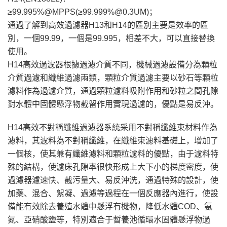
≥99.995%@MPPS(≥99.999%@0.3UM)；
通過了解到高效過濾器H13和H14的區別主要是效率的區
別，一個99.99，一個是99.995，相差不大，可以直接替換
使用。
H14高效過濾器根據過濾介質不同，機械過濾設備分為顆粒
介質過濾和纖維過濾兩類，顆粒介質過濾主要以砂石等顆粒
濾料作為過濾介質，通過顆粒濾料吸附作用和砂粒之間孔隙
對水體中固體懸浮物截留作用實現過濾的，優點是易反沖。
H14高效不對稱纖維過濾器系統采用不對稱纖維束材料作為
濾料，其濾料為不對稱纖維，在纖維束濾料基礎上，增加了
一個核，使其兼有纖維濾料和顆粒濾料的優點，由于濾料特
殊的結構，使濾床孔隙率很快形成上大下小的梯度密度，使
過濾器濾速快、截污量大、易反沖洗，通過特殊的設計，使
加藥、混合、絮凝、過濾等過程在一個反應器內進行，使設
備能有效除去養殖水體中懸浮有機物，降低水體COD、氨
氮、亞硝酸鹽等，特別適合于暫養池循環水固體懸浮物過