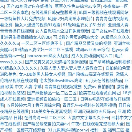
人
|
国产91刺激对白在线播放
|
草草久性色av综合av专区
|
夜夜嗨av一区
二区三区夜本色
|
在线观看日韩完整版高清
|
韩国三级视频在线观看网站
|
一级特黄牲大片免费视频
|
风骚少妇高潮喷水理伦片
|
青青青在线视频观
看免费
|
操女人逼逼的视频91观看
|
91轻吻蓝衣女子51分钟
|
亚洲最大青
青青青操在线视频
|
女人自慰喷水全过程免费观看
|
国产女优av在线观看
|
非洲男生插插插插女人的BB
|
可以看的黄页的网站大全
|
96精品久久久久
久久久久a
|
一区二区三区经典不卡
|
国产精品又黄又爽的视频
|
亚洲丝袜
美腿av
|
99精品人妻少妇一区二区三蜜桃
|
欧洲av亚洲av综合
|
色yeye香
蕉蜜臀av一区
|
barazzares熟女大屁股
|
成人免费动漫网站入口
|
毛片
xxxxx久久久
|
国产又爽又黄又无遮挡的激情视频
|
国产草莓精品福利视频
|
69精品久久久久久久
|
久碰人妻人妻人妻人妻人调教女王
|
自拍偷拍色亚
洲欧美色
|
女人BB给男人操女人视频
|
国产粉嫩av高清在线观看
|
激情人
伦精品视频在线观看
|
老太婆BBwwBBww高潮
|
五月天在线视频精品
|
亚
洲 欧美 中文 人妻 字幕
|
青青操在线视频播放
|
免费av 自拍偷拍
|
激情自
拍视频色悠悠
|
国产绿帽精品一区二区三区
|
欧美在线观看黄页网址
|
18岁
成人在线视频
|
亚洲视频自拍偷拍一区二区
|
日韩av电影在线播放在线观
看
|
五月婷婷六月丁香亚洲综合网
|
青娱乐午夜福利在线观看视频
|
日日夜
夜精品在线观看
|
116美女午夜写真视频
|
亚洲尺码和欧洲尺码av
|
亚洲 欧
美精品 日韩
|
在线高清一区二区三区
|
人妻中文字幕久久不卡
|
曰韩中文字
幕在线视频
|
国产精品诱惑自拍夫妻av
|
午夜dj在线观看完整视频大全
|
国
产视频一区樱花在线观看
|
91九色蝌蚪视频porny
|
福利一区 福利二区 福