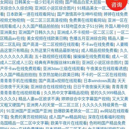
女网站
|
日韩美女一级少妇毛片视频
|
国产精品白浆大屁股一区二区三
|
天
天综合久久综合网
|
亚洲区小说区综合图片
|
91精品美女一区二区在线观
看
|
日本欧美一道在线观看网址
|
国产激情高中生呻吟视频
|
婷婷在线免费
视频尤物视频
|
一区二区三区高清视频
|
免费黄在线观看网站
|
亚洲一区在
线观看成人
|
久久国产精品拍拍拍
|
91轻吻蓝衣女子51分钟
|
外国人眼中的
亚洲美女
|
亚洲国产日韩久久久
|
亚洲成人不卡视频一区二区三区
|
一区二
区精品av在线
|
美女视频在线欧美日韩
|
色播五月亚洲综合网
|
精品人妻一
区二区乱码
|
国产高清一区二区视频在线观看
|
不卡av在线免费看
|
人妻精
品这里只有精品
|
久热这里只有精品最新地址
|
成人精品视频免费看
|
久久
久久久久久久高清
|
五十路视频在线观看
|
操操操在线免费观看
|
成人一区
成人二区成人三区
|
经典有声制服丝袜91麻豆
|
亚洲区小说区综合图片
|
国
产不卡av在线免费观看
|
亚洲3dav三级在线观看
|
午夜美女在线观看诱惑
|
久久国产精品拍拍拍
|
东京热加勒比欧美日韩
|
不卡的一区二区在线视频
|
青青青手机在线播放
|
国产高清a视频在线观看
|
日本windows高清
|
天天
日夜夜干天天操
|
亚洲综合在线视频在线
|
日日干夜夜操天天操
|
青青青青
青青青青在线视频观看
|
久久热中文字幕精品视频
|
爱的久久999精品久
久久久久
|
精品人妻av区欲求不满
|
婷婷综合中文字幕国产视频
|
又大又黄
又粗又硬国产
|
亚洲男人的天堂一区二区三区
|
久久久久久特级黄色一级
片
|
91亚洲国产亚洲国产亚洲
|
劲爆欧美老熟女一区二区
|
av网站在线观看
下载
|
免费的黄页视频网站
|
成人国产av精品网址
|
深夜在线看福利视频
|
岛国精品一区二区中文字幕
|
欧美午夜片在线观看
|
色哟哟国产精品免费
网址
|
99re在线免费播放
|
日本视频一区二区不卡
|
女主播福利视频在线
|