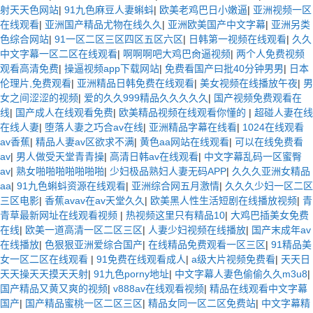
射天天色网站
|
91九色麻豆人妻蝌蚪
|
欧美老鸡巴日小嫩逼
|
亚洲视频一区
在线观看
|
亚洲国产精品尤物在线久久
|
亚洲欧美国产中文字幕
|
亚洲另类
色综合网站
|
91一区二区三区四区五区六区
|
日韩第一视频在线观看
|
久久
中文字幕一区二区在线观看
|
啊啊啊吧大鸡巴肏逼视频
|
两个人免费视频
观看高清免费
|
操逼视频app下载网站
|
免费看国产曰批40分钟男男
|
日本
伦理片,免费观看
|
亚洲精品日韩免费在线观看
|
美女视频在线播放午夜
|
男
女之间涩涩的视频
|
爱的久久999精品久久久久久
|
国产视频免费观看在
线
|
国产成人在线观看免费
|
欧美精品视频在线观看你懂的
|
超碰人妻在线
在线人妻
|
堕落人妻之巧合av在线
|
亚洲精品字幕在线看
|
1024在线观看
av香蕉
|
精品人妻av区欲求不满
|
黄色aa网站在线观看
|
可以在线免费看
av
|
男人做受天堂青青操
|
高清日韩av在线观看
|
中文字幕乱码一区蜜臀
av
|
熟女啪啪啪啪啪啪啪
|
少妇极品熟妇人妻无码APP
|
久久久亚洲女精品
aa
|
91九色蝌蚪资源在线观看
|
亚洲综合网五月激情
|
久久久少妇一区二区
三区电影
|
香蕉avav在av天堂久久
|
欧美黑人性生活短剧在线播放视频
|
青
青草最新网址在线观看视频
|
热视频这里只有精品10
|
大鸡巴插美女免费
在线
|
欧美一道高清一区二区三区
|
人妻少妇视频在线播放
|
国产末成年av
在线播放
|
色狠狠亚洲爱综合国产
|
在线精品免费观看一区三区
|
91精品美
女一区二区在线观看
|
91免费在线观看成人
|
a级大片视频免费看
|
天天日
天天操天天摸天天射
|
91九色porny地址
|
中文字幕人妻色偷偷久久m3u8
|
国产精品又黄又爽的视频
|
v888av在线观看视频
|
精品在线观看中文字幕
国产
|
国产精品蜜桃一区二区三区
|
精品女同一区二区免费站
|
中文字幕精