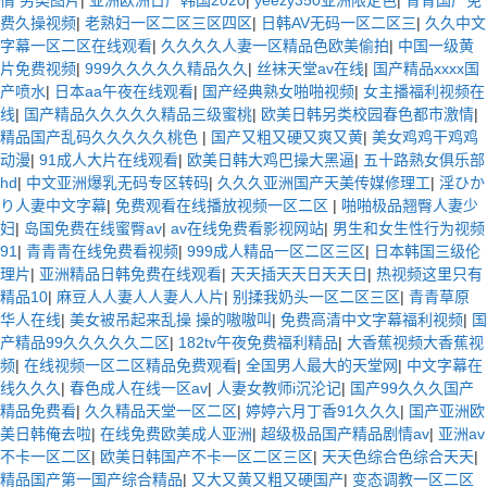
费久操视频
|
老熟妇一区二区三区四区
|
日韩AV无码一区二区三
|
久久中文
字幕一区二区在线观看
|
久久久久人妻一区精品色欧美偷拍
|
中国一级黄
片免费视频
|
999久久久久久精品久久
|
丝袜天堂av在线
|
国产精品xxxx国
产喷水
|
日本aa午夜在线观看
|
国产经典熟女啪啪视频
|
女主播福利视频在
线
|
国产精品久久久久久精品三级蜜桃
|
欧美日韩另类校园春色都市激情
|
精品国产乱码久久久久久桃色
|
国产又粗又硬又爽又黄
|
美女鸡鸡干鸡鸡
动漫
|
91成人大片在线观看
|
欧美日韩大鸡巴操大黑逼
|
五十路熟女俱乐部
hd
|
中文亚洲爆乳无码专区转码
|
久久久亚洲国产天美传媒修理工
|
淫ひか
り人妻中文字幕
|
免费观看在线播放视频一区二区
|
啪啪极品翘臀人妻少
妇
|
岛国免费在线蜜臀av
|
av在线免费看影视网站
|
男生和女生性行为视频
91
|
青青青在线免费看视频
|
999成人精品一区二区三区
|
日本韩国三级伦
理片
|
亚洲精品日韩免费在线观看
|
天天插天天日天天日
|
热视频这里只有
精品10
|
麻豆人人妻人人妻人人片
|
别揉我奶头一区二区三区
|
青青草原
华人在线
|
美女被吊起来乱操 操的嗷嗷叫
|
免费高清中文字幕福利视频
|
国
产精品99久久久久久二区
|
182tv午夜免费福利精品
|
大香蕉视频大香蕉视
频
|
在线视频一区二区精品免费观看
|
全国男人最大的天堂网
|
中文字幕在
线久久久
|
春色成人在线一区av
|
人妻女教师i沉沦记
|
国产99久久久国产
精品免费看
|
久久精品天堂一区二区
|
婷婷六月丁香91久久久
|
国产亚洲欧
美日韩俺去啦
|
在线免费欧美成人亚洲
|
超级极品国产精品剧情av
|
亚洲av
不卡一区二区
|
欧美日韩国产不卡一区二区三区
|
天天色综合色综合天天
|
精品国产第一国产综合精品
|
又大又黄又粗又硬国产
|
变态调教一区二区