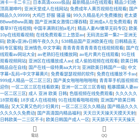
洲卡一卡二卡三
|
日本高清xxxxx极品
|
最新精品18在线观看
|
精品少妇绝
顶高潮呻吟
|
亚洲天堂成人在线网站
|
免费成年人黄页视频在线观看
|
国产
精品久久99999
|
大鸡巴 舒服 骚逼 操
|
99久久精品毛片免费播放
|
老太婆
BBwwBBww高潮
|
国产亚洲美女激情口爆吞精
|
亚洲成a人在免费观看
|
青
春草97在线视频
|
中国丰满熟妇拍a毛片
|
精品人妻AV嫩草无码专区
|
欧美
10p在线观看视频
|
在线免费观看三上悠亚av
|
无码流出第一集2一亚洲无
码
|
欧美v亚洲v日韩午夜久久久
|
538精品国产亚洲欧美在线
|
日韩精品无
码专区蜜桃
|
亚洲情色,中文字幕
|
青青青青青青青青在线视频观看
|
国产在
线观看av网站大全
|
av老熟妇在线播放网
|
av毛片黄片在线观看
|
91在线
观看视频网站
|
亚洲区在线播放成人av
|
成人偷拍视频在线观看
|
欧美日韩
精品自在自线
|
国产在线一级特黄aa大片3
|
亚洲欧美日韩国产一级
|
中文
字幕+乱码+中文字幕黄片
|
免费看瑟瑟视频的软件
|
免费在线播放不卡av
|
999成人精品一区二区三区
|
国产美女啪啪啪啪啪啪
|
青青草手机版视频欢
迎你
|
一区二区三区在线看欧美
|
亚洲一区二区三区青椒
|
粗暴蹂躏人妻av
一区二区三区
|
成人 亚洲 欧美 日韩
|
色版视频在线免费观看
|
久久久久久
18禁观看
|
18岁成人在线视频
|
91在线观看啪啪视频
|
亚洲国产欧美日韩
精品
|
又大又黄又色的少妇黄片
|
一区二区三区久久精品
|
国产精品久久久
久久久久久免费动
|
国产高清国内精品福利
|
天天日天天操天天摸天天射
|
日韩欧美一二三区不卡
|
欧美日韩国产成人一区
|
天天舔天天干天天操天
天日
|
青青青青视频在线免费观看
|
h成人动漫在线播放
|
欧美人与禽zozo
性伦
|
日韩精品中文字幕欧美激情
|
天天日夜夜添天天爽
|
岛国美女午夜福
電話
QQ
利视频
|
免费国产一级片免费看
|
国产第一综合另类色区奇米
|
91国产精品