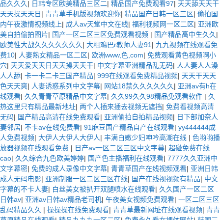
品久久久
|
日韩专区欧美精品三区二
|
精品国产免费观看97
|
天天舔天天干
天天操天天日
|
青青草手机版视频欢迎你
|
精品国产日韩一区三区
|
偷拍国
内午夜激情视频线上
|
成人av天堂中文在线
|
福利视频网一区二区
|
亚洲欧
美自拍偷拍图片
|
国产一区二区三区免费观看视频
|
国产精品高中生久久
|
欧美性大战久久久久久久久
|
大粗鳮巴r教师人妻91
|
九九视频在线观看免
费10
|
人妻熟女精品一区二区
|
欧洲www,色,com
|
免费观看黄色视频啊小
穴
|
天天爱天天日天天操天天干
|
中文字幕亚洲精品乱无码
|
人人妻人人澡
人人舔
|
卡一卡二卡三国产精品
|
999在线观看免费精品视频
|
天天干天天
色天天爽
|
人妻诱惑系列中文字幕
|
网站18禁久久久久久久
|
亚洲av有h在
线观看
|
久久青青草原精品中文字幕
|
久久99久久98精品免观看软件
|
久
热这里只有精品最新地址
|
两个人插来插去视频无遮挡
|
免费看视频高清
无码
|
国产精品高清在线免费观看
|
亚洲偷拍自拍精品视频
|
日下部加奈人
妻邻居
|
不卡av在线免费看
|
91麻豆国产精品自产在线观看
|
yy444444成
人免费视频
|
大伊人大伊人大伊人
|
丰满白嫩少妇呻吟高潮在线
|
色哟哟播
放器视频在线观看免费
|
日产av一区二区三区中文字幕
|
超碰免费在线
cao
|
久久综合九色欧美婷婷
|
国产色主播福利在线观看
|
7777久久亚洲中
文字幕密
|
免费的成人录像中文字幕
|
青青草国产在线视频观看
|
亚洲日韩
成人无码电影
|
亚洲制服一区二区三区在线
|
国产在线视视频有精品
|
中文
字幕的不卡人妻
|
白丝美女被扒开双腿喷水在线观看
|
久久国产一区二区
日韩av
|
亚洲av日韩av精品老司机
|
午夜美女视频免费观看
|
一区二区三区
乱码精品久久
|
操操操在线免费观看
|
青青草最新网址在线观看视频
|
青青
草原精品在线观看
|
精品九九九一区二区
|
免费永久看女裸体网站
|
韩国三