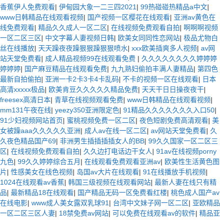
香蕉伊人免费观看
|
伊甸园大象一二三四2021
|
99热碰碰热精品a中文
|
www日韩精品在线观看视频
|
国产视频一区樱花在线观看
|
亚洲av黄色在
线免费观看
|
精品久久成人一区二区
|
在线视频免费观看自拍
|
啊啊啊视频
一区二区三区
|
中文字幕人妻视频日韩
|
欧美女同同性恋网站
|
极品尤物白
丝在线播放
|
天天躁夜夜躁狠狠躁狠狠喷水
|
xxx欧美插爽多人视频
|
av网
站天堂免费看
|
成人精品视频99在线观看免费
|
久久久久久久久久婷婷婷
婷婷婷
|
国产麻豆精品在线观看免费
|
九九熟妇偷拍丰满人妻精品
|
第四色
最新自拍偷拍
|
亚洲一卡2卡3卡4卡乱码
|
不卡的视频一区在线观看
|
日本
高清xxxxx极品
|
欧美肯豆久久久久久精品免费
|
天天干日日操夜夜干
|
freesex高清日本
|
青草在线视频观看免费
|
www日韩精品在线观看视频
|
mm131午夜在线
|
yeezy350亚洲限定色
|
91精品久久久久久久久入口50
|
91少妇视频网站首页
|
蜜桃视频免费一区二区
|
夜色短剧免费高清观看
|
美
女被躁aaa久久久久久亚洲
|
成人av在线一区二区
|
av网站天堂免费看
|
久
久夜色精品国产69
|
非洲男生插插插插女人的BB
|
99久久国家一区二区三
区
|
在线视频免费观看自拍
|
久久边打电话边干女人
|
91av在线视频porny
九色
|
99久久婷婷综合五月
|
在线观看免费观看亚洲av
|
欧美性生活黄色图
片
|
性感美女在线色视频
|
岛国av大片在线观看
|
91在线播放手机视频
|
1024在线观看av香蕉
|
韩国三级视频在线观看网站
|
最新人妻在线只有精
品
|
最新精品18在线观看
|
国产精品无码一区免费看红楼
|
桃色成人国产av
在线电影
|
www成人美女露双乳球91
|
台湾中文妹子网一区二区
|
亚欧精品
一区二区三区人妻
|
18禁免费av网站
|
可以免费在线观看av的软件
|
精品亚